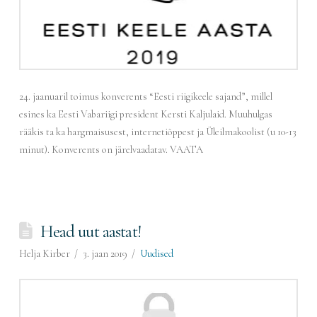
24. jaanuaril toimus konverents “Eesti riigikeele sajand”, millel
esines ka Eesti Vabariigi president Kersti Kaljulaid. Muuhulgas
rääkis ta ka hargmaisusest, internetiõppest ja Üleilmakoolist (u 10-13
minut). Konverents on järelvaadatav. VAATA
Head uut aastat!
Helja Kirber
3. jaan 2019
Uudised