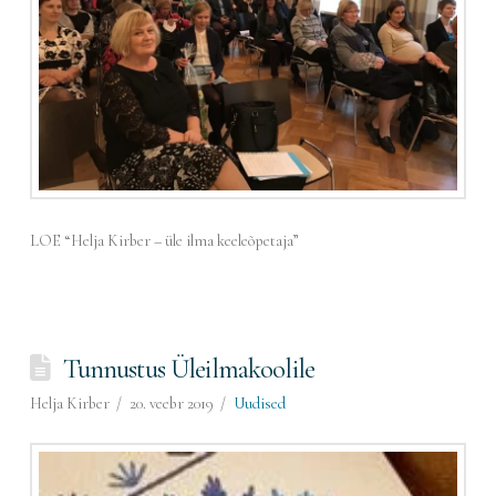
LOE “Helja Kirber – üle ilma keeleõpetaja”
Tunnustus Üleilmakoolile
Helja Kirber
20. veebr 2019
Uudised