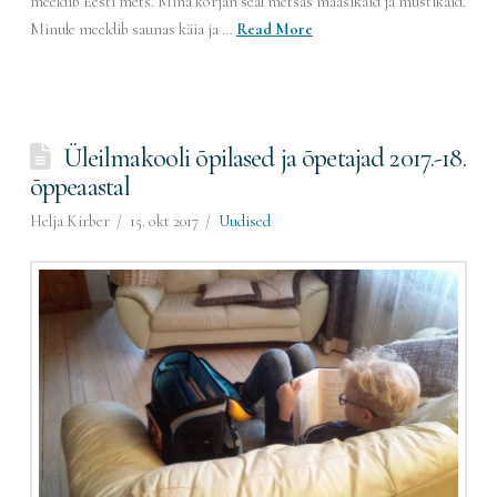
meeldib Eesti mets. Mina korjan seal metsas maasikaid ja mustikaid.
Minule meeldib saunas käia ja …
Read More
Üleilmakooli õpilased ja õpetajad 2017.-18.
õppeaastal
Helja Kirber
15. okt 2017
Uudised