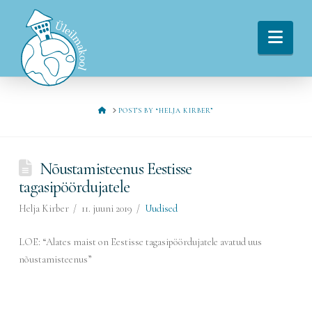
Navi
HOME
POSTS BY “HELJA KIRBER”
Nõustamisteenus Eestisse
tagasipöördujatele
Helja Kirber
11. juuni 2019
Uudised
LOE: “Alates maist on Eestisse tagasipöördujatele avatud uus
nõustamisteenus”