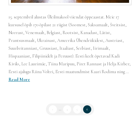
15. septembril alustas Üleilmakool viiendat õppeaastat. Meie 17
kursusel õpib 170 õpilast 21 riigist (Soomest, Saksamaalt, Šveitsist,
Norrast, Venemaalt, Belgiast, Rootsist, Kanadast, Lätist,
Prantsusmaalt, Ukrainast, Ameerika Ühendriikidest, Austriast,
Suurbritanniast, Gruusiast, Itaaliast, Serbiast, Iirimaalt,
Hispaaniast, Filipiinidelt ja Peruust). Eesti keelt õpetavad Kadi
Kivilo, Lee Laurimäe, Tiina Maripuu, Piret Rannast ja Helja Kirber;
Eesti ajalugu Riina Voltri, Eesti maatundmist Kaari Rodima ning …
Read More
1
...
4
5
6