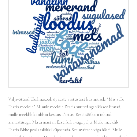
Väljavõtteid Üleilmakooli õpilaste vastustest küsimusele “Mis sulle
Eestis meeldib” Minule meeldib Eestis suured aga väiksed linnad,
mulle meeldib ka ahhaa keskus Tartus. Eesti söök on tehtud
armastusega. Ma armastan Eesti leiba väga palju. Mulle meeldib
Eestis lõkke peal saslõkki küpsetada. See maitseb väga hästi. Mulle