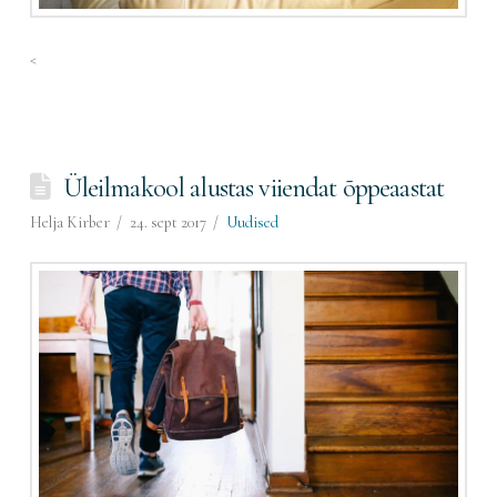
<
Üleilmakool alustas viiendat õppeaastat
Helja Kirber
24. sept 2017
Uudised