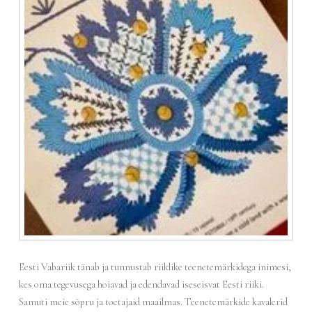
Eesti Vabariik tänab ja tunnustab riiklike teenetemärkidega inimesi,
kes oma tegevusega hoiavad ja edendavad iseseisvat Eesti riiki.
Samuti meie sõpru ja toetajaid maailmas. Teenetemärkide kavalerid