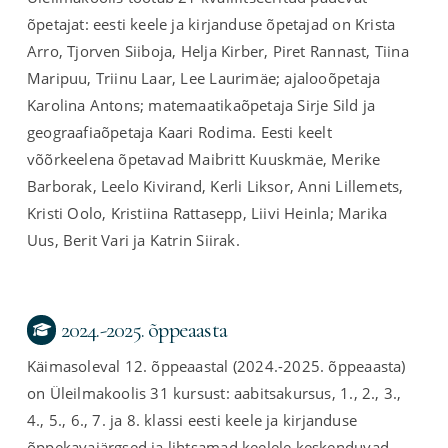
õpetajat: eesti keele ja kirjanduse õpetajad on Krista
Arro, Tjorven Siiboja, Helja Kirber, Piret Rannast, Tiina
Maripuu, Triinu Laar, Lee Laurimäe; ajalooõpetaja
Karolina Antons; matemaatikaõpetaja Sirje Sild ja
geograafiaõpetaja Kaari Rodima. Eesti keelt
võõrkeelena õpetavad Maibritt Kuuskmäe, Merike
Barborak, Leelo Kivirand, Kerli Liksor, Anni Lillemets,
Kristi Oolo, Kristiina Rattasepp, Liivi Heinla; Marika
Uus, Berit Vari ja Katrin Siirak.
2024.-2025. õppeaasta
Käimasoleval 12. õppeaastal (2024.-2025. õppeaasta)
on Üleilmakoolis 31 kursust: aabitsakursus, 1., 2., 3.,
4., 5., 6., 7. ja 8. klassi eesti keele ja kirjanduse
õppekavajärgsed ja lihtsamad keelele keskenduvad