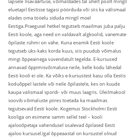
lapsele lisaväärtuse, võimaldades tal ühelt poolt mingil
eluetapil Eestisse tagasi pöörduda või siis ka välismaal
elades oma tööelu siduda mingil moel
Eestiga.Praegusel hetkel tegutseb maailmas juba palju
Eesti koole, aga need on valdavalt algkoolid, vanemate
õpilaste rühmi on vähe. Kuna enamik Eesti koole
tegutseb üks-kaks korda kuus, siis puudub võimalus
mingi õppeainega süvendatult tegelda. E-kursused
annavad õppimisvõimaluse neile, kelle kodu lähedal
Eesti kooli ei ole. Ka võiks e-kursustest kasu olla Eestis
koduõppel lastele või neile õpilastele, kes on kuude
kaupa välismaal spordi- või muus laagris. Üleilmakool
soovib võimaluste piires toetada ka maailmas
tegutsevaid Eesti koole. Kogemus Stockholmi Eesti
kooliga on esimene samm sellel teel – kooli
ajalooõpetaja vahendusel osalevad õpilased Eesti
ajaloo kursusel.Igal õppeaastal on kursustel olnud