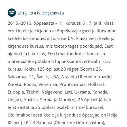
2015.-2016. õppeaasta
2015.-2016. õppeaasta – 11 kursust: 6., 7. ja 8. klassi
eesti keele ja kirjanduse õppekavajärgsed ja lihtsamad
keelele keskenduvad kursused, 9. klassi eesti keele ja
kirjanduse kursus, mis toetab tagasipöördujaid, Eesti
ajaloo I ja II kursus, Eesti maatundmise kursus ja
matemaatika põhikooli lõpueksamiks ettevalmistav
kursus. Kokku 125 õpilast 20 riigist (Soome 26,
Saksamaa 11, Šveits, USA, Araabia Ühendemiraadid,
Kreeka, Rootsi, Venemaa, Prantsusmaa, Holland,
Etioopia, Tšehhi, Valgevene, Läti, Ukraina, Kanada,
Ungari, Austria, Serbia ja Maroko); 26 õpilast jätkab
teist aastat ja 25 õpilast osaleb mitmel kursusel.
Üleilmakool eesti keele ja kirjanduse õpetajad on Helja
Kirber ja Piret Rannast (Ülenurme Gümnaasium),