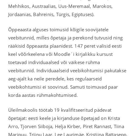
Mehhikos, Austraalias, Uus-Meremaal, Marokos,
Jordaanias, Bahreinis, Türgis, Egiptuses).
Õppeaasta alguses toimusid kõigile soovijatele
veebitunnid, milles õpetaja ja perekond tutvusid ning
rääkisid õppeaasta plaanidest. 147 peret valisid eesti
keel võõrkeelena või Moodle´i kirjalikku kursust
toetavad individuaalsed või väikese rühma
veebitunnid. Individuaalseid veebikohtumisi pakutakse
aeg-ajalt ka neile peredele, kes regulaarseid
veebikohtumisi ei soovinud. Samuti toimuvad paar
korda aastas rühmakohtumised.
Üleilmakoolis töötab 19 kvalifitseeritud pädevat
õpetajat: eesti keele ja kirjanduse õpetajad on Krista
Arro, Tjorven Siiboja, Helja Kirber, Piret Rannast, Tiina
Maripuu, Triinu Laar, Lee Laurimäe, Kristiina Rattasepp,