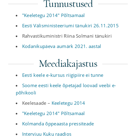
Tunnustused
"Keeletegu 2014" Põltsamaal
Eesti Välisministeeriumi tänukiri 26.11.2015
Rahvastikuministri Riina Solmani tänukiri
Kodanikupäeva aumärk 2021. aastal
Meediakajastus
Eesti keele e-kursus riigipiire ei tunne
Soome eesti keele õpetajad loovad veebi e-
põhikooli
Keelesaade –
Keeletegu 2014
"Keeletegu 2014" Põltsamaal
Kolmanda õppeaasta pressiteade
Intervjuu Kuku raadios