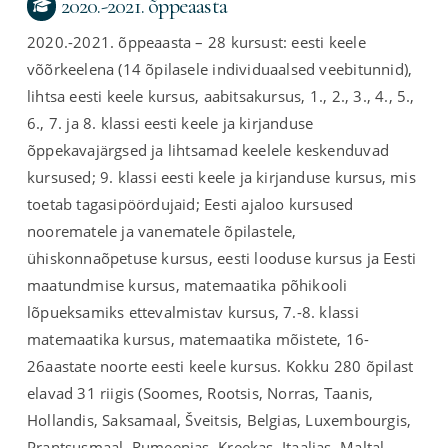
2020.-2021. õppeaasta
2020.-2021. õppeaasta – 28 kursust: eesti keele
võõrkeelena (14 õpilasele individuaalsed veebitunnid),
lihtsa eesti keele kursus, aabitsakursus, 1., 2., 3., 4., 5.,
6., 7. ja 8. klassi eesti keele ja kirjanduse
õppekavajärgsed ja lihtsamad keelele keskenduvad
kursused; 9. klassi eesti keele ja kirjanduse kursus, mis
toetab tagasipöördujaid; Eesti ajaloo kursused
noorematele ja vanematele õpilastele,
ühiskonnaõpetuse kursus, eesti looduse kursus ja Eesti
maatundmise kursus, matemaatika põhikooli
lõpueksamiks ettevalmistav kursus, 7.-8. klassi
matemaatika kursus, matemaatika mõistete, 16-
26aastate noorte eesti keele kursus. Kokku 280 õpilast
elavad 31 riigis (Soomes, Rootsis, Norras, Taanis,
Hollandis, Saksamaal, Šveitsis, Belgias, Luxembourgis,
Prantsusmaal, Rumeenias, Kreekas, Itaalias, Maltal,