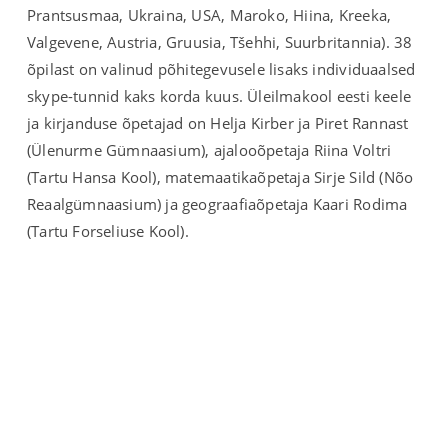
Prantsusmaa, Ukraina, USA, Maroko, Hiina, Kreeka,
Valgevene, Austria, Gruusia, Tšehhi, Suurbritannia). 38
õpilast on valinud põhitegevusele lisaks individuaalsed
skype-tunnid kaks korda kuus. Üleilmakool eesti keele
ja kirjanduse õpetajad on Helja Kirber ja Piret Rannast
(Ülenurme Gümnaasium), ajalooõpetaja Riina Voltri
(Tartu Hansa Kool), matemaatikaõpetaja Sirje Sild (Nõo
Reaalgümnaasium) ja geograafiaõpetaja Kaari Rodima
(Tartu Forseliuse Kool).