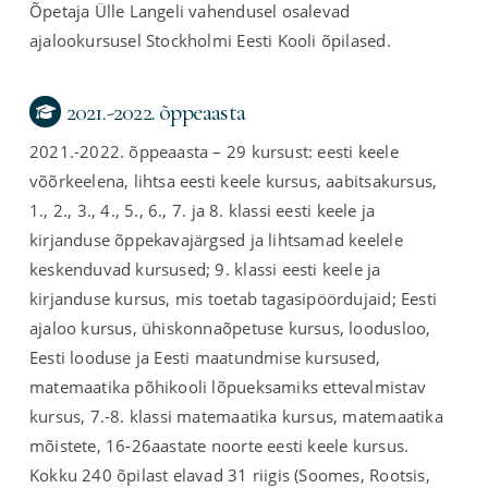
Õpetaja Ülle Langeli vahendusel osalevad
ajalookursusel Stockholmi Eesti Kooli õpilased.
2021.-2022. õppeaasta
2021.-2022. õppeaasta – 29 kursust: eesti keele
võõrkeelena, lihtsa eesti keele kursus, aabitsakursus,
1., 2., 3., 4., 5., 6., 7. ja 8. klassi eesti keele ja
kirjanduse õppekavajärgsed ja lihtsamad keelele
keskenduvad kursused; 9. klassi eesti keele ja
kirjanduse kursus, mis toetab tagasipöördujaid; Eesti
ajaloo kursus, ühiskonnaõpetuse kursus, loodusloo,
Eesti looduse ja Eesti maatundmise kursused,
matemaatika põhikooli lõpueksamiks ettevalmistav
kursus, 7.-8. klassi matemaatika kursus, matemaatika
mõistete, 16-26aastate noorte eesti keele kursus.
Kokku 240 õpilast elavad 31 riigis (Soomes, Rootsis,