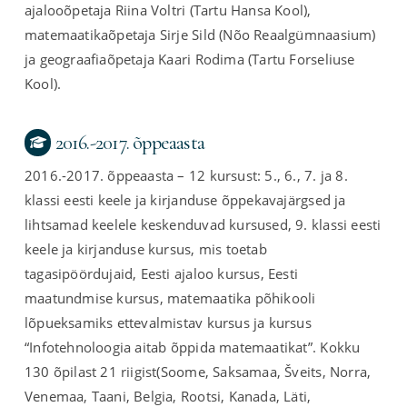
ajalooõpetaja Riina Voltri (Tartu Hansa Kool),
matemaatikaõpetaja Sirje Sild (Nõo Reaalgümnaasium)
ja geograafiaõpetaja Kaari Rodima (Tartu Forseliuse
Kool).
2016.-2017. õppeaasta
2016.-2017. õppeaasta – 12 kursust: 5., 6., 7. ja 8.
klassi eesti keele ja kirjanduse õppekavajärgsed ja
lihtsamad keelele keskenduvad kursused, 9. klassi eesti
keele ja kirjanduse kursus, mis toetab
tagasipöördujaid, Eesti ajaloo kursus, Eesti
maatundmise kursus, matemaatika põhikooli
lõpueksamiks ettevalmistav kursus ja kursus
“Infotehnoloogia aitab õppida matemaatikat”. Kokku
130 õpilast 21 riigist(Soome, Saksamaa, Šveits, Norra,
Venemaa, Taani, Belgia, Rootsi, Kanada, Läti,