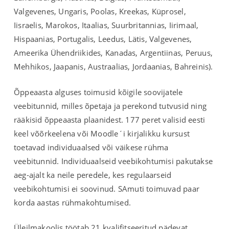
Valgevenes, Ungaris, Poolas, Kreekas, Küprosel,
Iisraelis, Marokos, Itaalias, Suurbritannias, Iirimaal,
Hispaanias, Portugalis, Leedus, Lätis, Valgevenes,
Ameerika Ühendriikides, Kanadas, Argentiinas, Peruus,
Mehhikos, Jaapanis, Austraalias, Jordaanias, Bahreinis).
Õppeaasta alguses toimusid kõigile soovijatele
veebitunnid, milles õpetaja ja perekond tutvusid ning
rääkisid õppeaasta plaanidest. 177 peret valisid eesti
keel võõrkeelena või Moodle´i kirjalikku kursust
toetavad individuaalsed või väikese rühma
veebitunnid. Individuaalseid veebikohtumisi pakutakse
aeg-ajalt ka neile peredele, kes regulaarseid
veebikohtumisi ei soovinud. SAmuti toimuvad paar
korda aastas rühmakohtumised.
Üleilmakoolis töötab 21 kvalifitseeritud pädevat