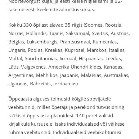
Noortevõrgustikuga) ja eesti keele riigieksami ja B2-
taseme eesti keele ettevalmistuskursus.
Kokku 330 õpilast elavad 35 riigis (Soomes, Rootsis,
Norras, Hollandis, Taanis, Saksamaal, Šveitsis, Austrias,
Belgias, Luksemburgis, Prantsusmaal, Rumeenias,
Ungaris, Poolas, Kreekas, Küprosel, Marokos, Itaalias,
Maltal, Suurbritannias, Iirimaal, Hispaanias, Leedus,
Lätis, Valgevenes, Ameerika Ühendriikides, Kanadas,
Argentiinas, Mehhikos, Jaapanis, Malaisias, Austraalias,
Ugandas, Bahreinis, Jordaanias).
Õppeaasta alguses toimusid kõigile soovijatele
veebitunnid, milles õpetaja ja perekond tutvusidning
rääkisid õppeaasta plaanidest. 140 peret valisid
kirjalikule kursusele lisaks individuaalsed või väikese
rühma veebitunnid. Individuaalseid veebikohtumisi