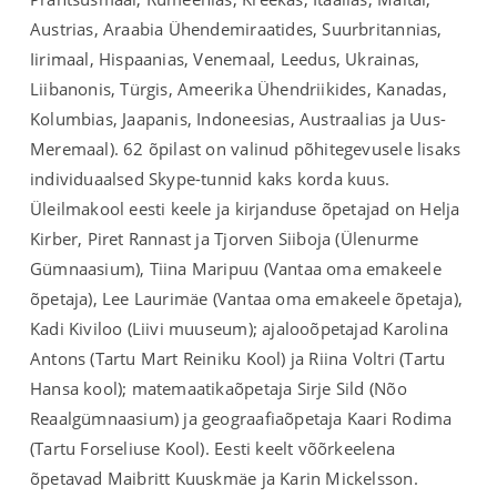
Austrias, Araabia Ühendemiraatides, Suurbritannias,
Iirimaal, Hispaanias, Venemaal, Leedus, Ukrainas,
Liibanonis, Türgis, Ameerika Ühendriikides, Kanadas,
Kolumbias, Jaapanis, Indoneesias, Austraalias ja Uus-
Meremaal). 62 õpilast on valinud põhitegevusele lisaks
individuaalsed Skype-tunnid kaks korda kuus.
Üleilmakool eesti keele ja kirjanduse õpetajad on Helja
Kirber, Piret Rannast ja Tjorven Siiboja (Ülenurme
Gümnaasium), Tiina Maripuu (Vantaa oma emakeele
õpetaja), Lee Laurimäe (Vantaa oma emakeele õpetaja),
Kadi Kiviloo (Liivi muuseum); ajalooõpetajad Karolina
Antons (Tartu Mart Reiniku Kool) ja Riina Voltri (Tartu
Hansa kool); matemaatikaõpetaja Sirje Sild (Nõo
Reaalgümnaasium) ja geograafiaõpetaja Kaari Rodima
(Tartu Forseliuse Kool). Eesti keelt võõrkeelena
õpetavad Maibritt Kuuskmäe ja Karin Mickelsson.