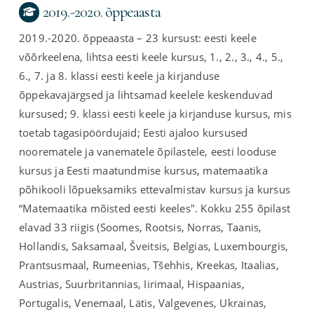
2019.-2020. õppeaasta
2019.-2020. õppeaasta – 23 kursust: eesti keele
võõrkeelena, lihtsa eesti keele kursus, 1., 2., 3., 4., 5.,
6., 7. ja 8. klassi eesti keele ja kirjanduse
õppekavajärgsed ja lihtsamad keelele keskenduvad
kursused; 9. klassi eesti keele ja kirjanduse kursus, mis
toetab tagasipöördujaid; Eesti ajaloo kursused
noorematele ja vanematele õpilastele, eesti looduse
kursus ja Eesti maatundmise kursus, matemaatika
põhikooli lõpueksamiks ettevalmistav kursus ja kursus
“Matemaatika mõisted eesti keeles". Kokku 255 õpilast
elavad 33 riigis (Soomes, Rootsis, Norras, Taanis,
Hollandis, Saksamaal, Šveitsis, Belgias, Luxembourgis,
Prantsusmaal, Rumeenias, Tšehhis, Kreekas, Itaalias,
Austrias, Suurbritannias, Iirimaal, Hispaanias,
Portugalis, Venemaal, Lätis, Valgevenes, Ukrainas,