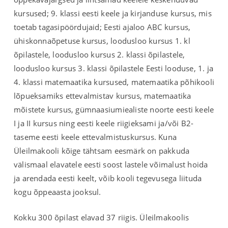
kursused; 9. klassi eesti keele ja kirjanduse kursus, mis
toetab tagasipöördujaid; Eesti ajaloo ABC kursus,
ühiskonnaõpetuse kursus, loodusloo kursus 1. kl
õpilastele, loodusloo kursus 2. klassi õpilastele,
loodusloo kursus 3. klassi õpilastele Eesti looduse, 1. ja
4. klassi matemaatika kursused, matemaatika põhikooli
lõpueksamiks ettevalmistav kursus, matemaatika
mõistete kursus, gümnaasiumiealiste noorte eesti keele
I ja II kursus ning eesti keele riigieksami ja/või B2-
taseme eesti keele ettevalmistuskursus. Kuna
Üleilmakooli kõige tähtsam eesmärk on pakkuda
välismaal elavatele eesti soost lastele võimalust hoida
ja arendada eesti keelt, võib kooli tegevusega liituda
kogu õppeaasta jooksul.
Kokku 300 õpilast elavad 37 riigis. Üleilmakoolis