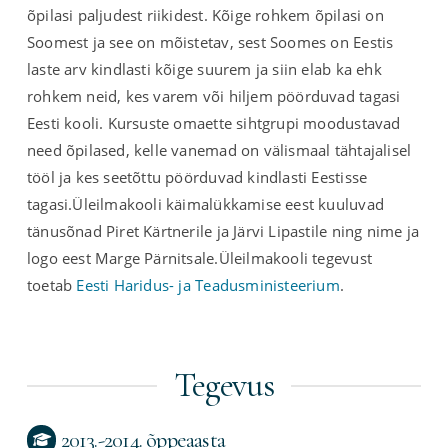
õpilasi paljudest riikidest. Kõige rohkem õpilasi on
Soomest ja see on mõistetav, sest Soomes on Eestis
laste arv kindlasti kõige suurem ja siin elab ka ehk
rohkem neid, kes varem või hiljem pöörduvad tagasi
Eesti kooli. Kursuste omaette sihtgrupi moodustavad
need õpilased, kelle vanemad on välismaal tähtajalisel
tööl ja kes seetõttu pöörduvad kindlasti Eestisse
tagasi.Üleilmakooli käimalükkamise eest kuuluvad
tänusõnad Piret Kärtnerile ja Järvi Lipastile ning nime ja
logo eest Marge Pärnitsale.Üleilmakooli tegevust
toetab
Eesti Haridus- ja Teadusministeerium
.
Tegevus
2013.-2014. õppeaasta