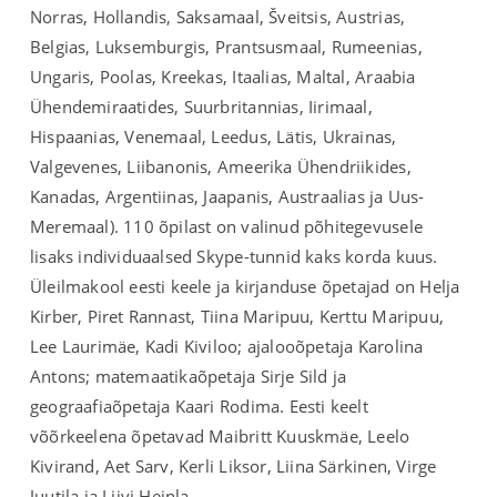
Norras, Hollandis, Saksamaal, Šveitsis, Austrias,
Belgias, Luksemburgis, Prantsusmaal, Rumeenias,
Ungaris, Poolas, Kreekas, Itaalias, Maltal, Araabia
Ühendemiraatides, Suurbritannias, Iirimaal,
Hispaanias, Venemaal, Leedus, Lätis, Ukrainas,
Valgevenes, Liibanonis, Ameerika Ühendriikides,
Kanadas, Argentiinas, Jaapanis, Austraalias ja Uus-
Meremaal). 110 õpilast on valinud põhitegevusele
lisaks individuaalsed Skype-tunnid kaks korda kuus.
Üleilmakool eesti keele ja kirjanduse õpetajad on Helja
Kirber, Piret Rannast, Tiina Maripuu, Kerttu Maripuu,
Lee Laurimäe, Kadi Kiviloo; ajalooõpetaja Karolina
Antons; matemaatikaõpetaja Sirje Sild ja
geograafiaõpetaja Kaari Rodima. Eesti keelt
võõrkeelena õpetavad Maibritt Kuuskmäe, Leelo
Kivirand, Aet Sarv, Kerli Liksor, Liina Särkinen, Virge
Juutila ja Liivi Heinla.