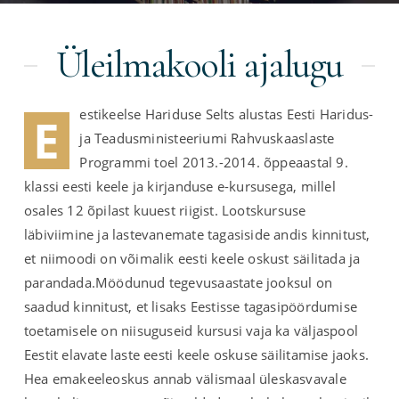
Üleilmakooli ajalugu
estikeelse Hariduse Selts alustas Eesti Haridus-
E
ja Teadusministeeriumi Rahvuskaaslaste
Programmi toel 2013.-2014. õppeaastal 9.
klassi eesti keele ja kirjanduse e-kursusega, millel
osales 12 õpilast kuuest riigist. Lootskursuse
läbiviimine ja lastevanemate tagasiside andis kinnitust,
et niimoodi on võimalik eesti keele oskust säilitada ja
parandada.Möödunud tegevusaastate jooksul on
saadud kinnitust, et lisaks Eestisse tagasipöördumise
toetamisele on niisuguseid kursusi vaja ka väljaspool
Eestit elavate laste eesti keele oskuse säilitamise jaoks.
Hea emakeeleoskus annab välismaal üleskasvavale