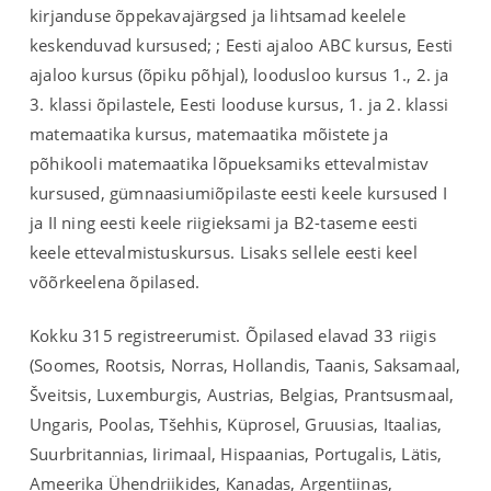
kirjanduse õppekavajärgsed ja lihtsamad keelele
keskenduvad kursused; ; Eesti ajaloo ABC kursus, Eesti
ajaloo kursus (õpiku põhjal), loodusloo kursus 1., 2. ja
3. klassi õpilastele, Eesti looduse kursus, 1. ja 2. klassi
matemaatika kursus, matemaatika mõistete ja
põhikooli matemaatika lõpueksamiks ettevalmistav
kursused, gümnaasiumiõpilaste eesti keele kursused I
ja II ning eesti keele riigieksami ja B2-taseme eesti
keele ettevalmistuskursus. Lisaks sellele eesti keel
võõrkeelena õpilased.
Kokku 315 registreerumist. Õpilased elavad 33 riigis
(Soomes, Rootsis, Norras, Hollandis, Taanis, Saksamaal,
Šveitsis, Luxemburgis, Austrias, Belgias, Prantsusmaal,
Ungaris, Poolas, T
š
ehhis, Küprosel, Gruusias, Itaalias,
Suurbritannias, Iirimaal, Hispaanias, Portugalis, Lätis,
Ameerika Ühendriikides, Kanadas, Argentiinas,