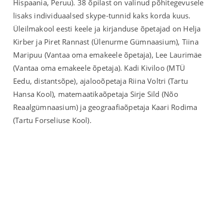
Hispaania, Peruu). 38 õpilast on valinud põhitegevusele
lisaks individuaalsed skype-tunnid kaks korda kuus.
Üleilmakool eesti keele ja kirjanduse õpetajad on Helja
Kirber ja Piret Rannast (Ülenurme Gümnaasium), Tiina
Maripuu (Vantaa oma emakeele õpetaja), Lee Laurimäe
(Vantaa oma emakeele õpetaja). Kadi Kiviloo (MTÜ
Eedu, distantsõpe), ajalooõpetaja Riina Voltri (Tartu
Hansa Kool), matemaatikaõpetaja Sirje Sild (Nõo
Reaalgümnaasium) ja geograafiaõpetaja Kaari Rodima
(Tartu Forseliuse Kool).