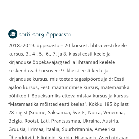
2018.-2019. õppeaasta
2018.-2019. õppeaasta – 20 kursust: lihtsa eesti keele
kursus, 3., 4., 5., 6., 7. ja 8. klassi eesti keele ja
kirjanduse õppekavajärgsed ja lihtsamad keelele
keskenduvad kursused; 9. klassi eesti keele ja
kirjanduse kursus, mis toetab tagasipöördujaid; Eesti
ajaloo kursus, Eesti maatundmise kursus, matemaatika
põhikooli lõpueksamiks ettevalmistav kursus ja kursus
“Matemaatika mõisted eesti keeles". Kokku 185 õpilast
28 riigist (Soome, Saksamaa, Šveits, Norra, Venemaa,
Belgia, Rootsi, Läti, Prantsusmaa, Ukraina, Austria,
Gruusia, Iirimaa, Itaalia, Suurbritannia, Ameerika
Ühendriigid, Filipiinid, Serbia, Hispaania, Aserbaidzaan,