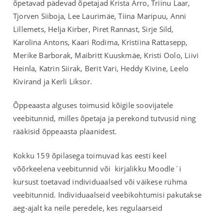
õpetavad pädevad õpetajad Krista Arro, Triinu Laar,
Tjorven Siiboja, Lee Laurimäe, Tiina Maripuu, Anni
Lillemets, Helja Kirber, Piret Rannast, Sirje Sild,
Karolina Antons, Kaari Rodima, Kristiina Rattasepp,
Merike Barborak, Maibritt Kuuskmäe, Kristi Oolo, Liivi
Heinla, Katrin Siirak, Berit Vari, Heddy Kivine, Leelo
Kivirand ja Kerli Liksor.
Õppeaasta alguses toimusid kõigile soovijatele
veebitunnid, milles õpetaja ja perekond tutvusid ning
rääkisid õppeaasta plaanidest.
Kokku 159 õpilasega toimuvad kas eesti keel
võõrkeelena veebitunnid või kirjalikku Moodle´i
kursust toetavad individuaalsed või väikese rühma
veebitunnid. Individuaalseid veebikohtumisi pakutakse
aeg-ajalt ka neile peredele, kes regulaarseid