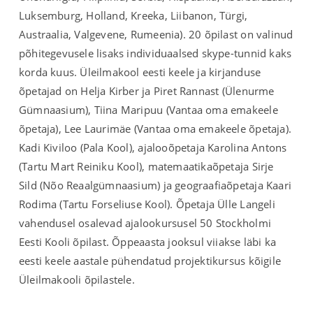
Luksemburg, Holland, Kreeka, Liibanon, Türgi,
Austraalia, Valgevene, Rumeenia). 20 õpilast on valinud
põhitegevusele lisaks individuaalsed skype-tunnid kaks
korda kuus. Üleilmakool eesti keele ja kirjanduse
õpetajad on Helja Kirber ja Piret Rannast (Ülenurme
Gümnaasium), Tiina Maripuu (Vantaa oma emakeele
õpetaja), Lee Laurimäe (Vantaa oma emakeele õpetaja).
Kadi Kiviloo (Pala Kool), ajalooõpetaja Karolina Antons
(Tartu Mart Reiniku Kool), matemaatikaõpetaja Sirje
Sild (Nõo Reaalgümnaasium) ja geograafiaõpetaja Kaari
Rodima (Tartu Forseliuse Kool). Õpetaja Ülle Langeli
vahendusel osalevad ajalookursusel 50 Stockholmi
Eesti Kooli õpilast. Õppeaasta jooksul viiakse läbi ka
eesti keele aastale pühendatud projektikursus kõigile
Üleilmakooli õpilastele.