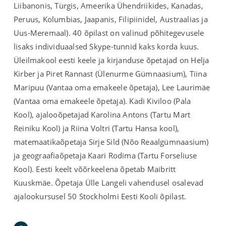
Liibanonis, Türgis, Ameerika Ühendriikides, Kanadas,
Peruus, Kolumbias, Jaapanis, Filipiinidel, Austraalias ja
Uus-Meremaal). 40 õpilast on valinud põhitegevusele
lisaks individuaalsed Skype-tunnid kaks korda kuus.
Üleilmakool eesti keele ja kirjanduse õpetajad on Helja
Kirber ja Piret Rannast (Ülenurme Gümnaasium), Tiina
Maripuu (Vantaa oma emakeele õpetaja), Lee Laurimäe
(Vantaa oma emakeele õpetaja). Kadi Kiviloo (Pala
Kool), ajalooõpetajad Karolina Antons (Tartu Mart
Reiniku Kool) ja Riina Voltri (Tartu Hansa kool),
matemaatikaõpetaja Sirje Sild (Nõo Reaalgümnaasium)
ja geograafiaõpetaja Kaari Rodima (Tartu Forseliuse
Kool). Eesti keelt võõrkeelena õpetab Maibritt
Kuuskmäe. Õpetaja Ülle Langeli vahendusel osalevad
ajalookursusel 50 Stockholmi Eesti Kooli õpilast.