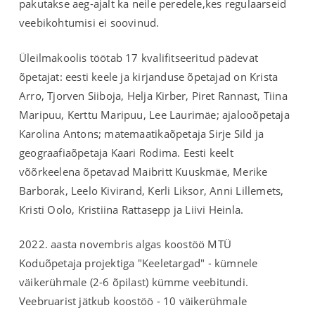
pakutakse aeg-ajalt ka neile peredele,kes regulaarseid
veebikohtumisi ei soovinud.
Üleilmakoolis töötab 17 kvalifitseeritud pädevat
õpetajat: eesti keele ja kirjanduse õpetajad on Krista
Arro, Tjorven Siiboja, Helja Kirber, Piret Rannast, Tiina
Maripuu, Kerttu Maripuu, Lee Laurimäe; ajalooõpetaja
Karolina Antons; matemaatikaõpetaja Sirje Sild ja
geograafiaõpetaja Kaari Rodima. Eesti keelt
võõrkeelena õpetavad Maibritt Kuuskmäe, Merike
Barborak, Leelo Kivirand, Kerli Liksor, Anni Lillemets,
Kristi Oolo, Kristiina Rattasepp ja Liivi Heinla.
2022. aasta novembris algas koostöö MTÜ
Koduõpetaja projektiga "Keeletargad" - kümnele
väikerühmale (2-6 õpilast) kümme veebitundi.
Veebruarist jätkub koostöö - 10 väikerühmale