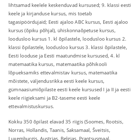
lihtsamad keelele keskenduvad kursused; 9. klassi eesti
keele ja kirjanduse kursus, mis toetab
tagasipöördujaid; Eesti ajaloo ABC kursus, Eesti ajaloo
kursus (õpiku põhjal), ühiskonnaõpetuse kursus,
loodusloo kursus 1. kl õpilastele, loodusloo kursus 2.
klassi õpilastele, loodusloo kursus 3. klassi õpilastele,
Eesti looduse ja Eesti maatundmise kursused, 4. kl
matemaatika kursus, matemaatika põhikooli
lõpueksamiks ettevalmistav kursus, matemaatika
mõistete, väljendusrikka eesti keele kursus,
gümnaasiumiõpilaste eesti keele kursused I ja II ja eesti
keele riigieksami ja B2-taseme eesti keele
ettevalmistuskursus.
Kokku 350 õpilast elavad 35 riigis (Soomes, Rootsis,
Norras, Hollandis, Taanis, Saksamaal, Šveitsis,
Luxemburgis, Austrias, Belgias, Prantsusmaal,