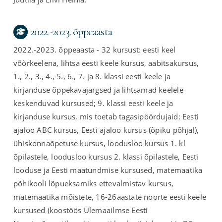
2022.-2023. õppeaasta
2022.-2023. õppeaasta - 32 kursust: eesti keel
võõrkeelena, lihtsa eesti keele kursus, aabitsakursus,
1., 2., 3., 4., 5., 6., 7. ja 8. klassi eesti keele ja
kirjanduse õppekavajärgsed ja lihtsamad keelele
keskenduvad kursused; 9. klassi eesti keele ja
kirjanduse kursus, mis toetab tagasipöördujaid; Eesti
ajaloo ABC kursus, Eesti ajaloo kursus (õpiku põhjal),
ühiskonnaõpetuse kursus, loodusloo kursus 1. kl
õpilastele, loodusloo kursus 2. klassi õpilastele, Eesti
looduse ja Eesti maatundmise kursused, matemaatika
põhikooli lõpueksamiks ettevalmistav kursus,
matemaatika mõistete, 16-26aastate noorte eesti keele
kursused (koostöös Ülemaailmse Eesti