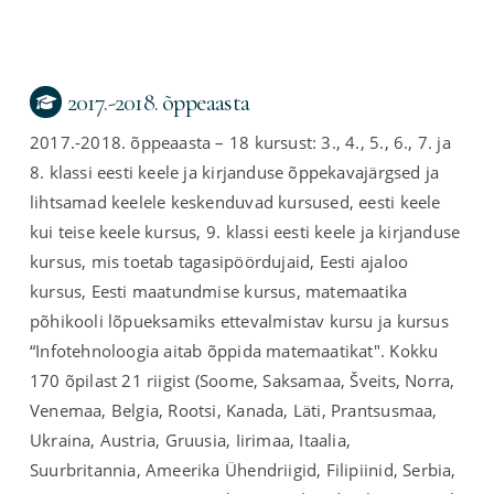
2017.-2018. õppeaasta
2017.-2018. õppeaasta – 18 kursust: 3., 4., 5., 6., 7. ja
8. klassi eesti keele ja kirjanduse õppekavajärgsed ja
lihtsamad keelele keskenduvad kursused, eesti keele
kui teise keele kursus, 9. klassi eesti keele ja kirjanduse
kursus, mis toetab tagasipöördujaid, Eesti ajaloo
kursus, Eesti maatundmise kursus, matemaatika
põhikooli lõpueksamiks ettevalmistav kursu ja kursus
“Infotehnoloogia aitab õppida matemaatikat". Kokku
170 õpilast 21 riigist (Soome, Saksamaa, Šveits, Norra,
Venemaa, Belgia, Rootsi, Kanada, Läti, Prantsusmaa,
Ukraina, Austria, Gruusia, Iirimaa, Itaalia,
Suurbritannia, Ameerika Ühendriigid, Filipiinid, Serbia,