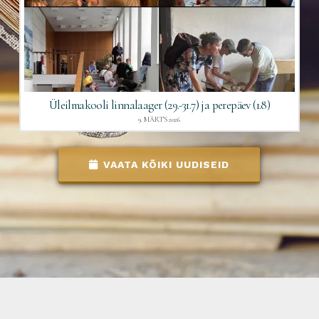
Üleilmakooli linnalaager (29.-31.7) ja perepäev (1.8)
9. MÄRTS 2026
VAATA KÕIKI UUDISEID