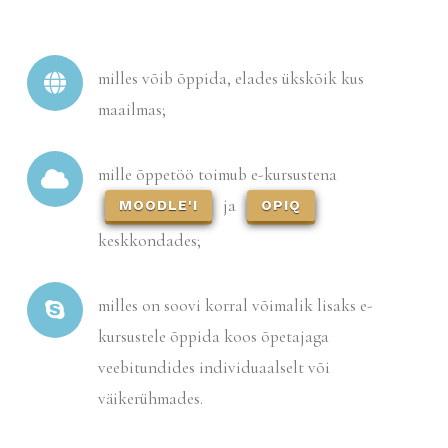
milles võib õppida, elades ükskõik kus
maailmas;
mille õppetöö toimub e-kursustena
ja
MOODLE'I
OPIQ
keskkondades;
milles on soovi korral võimalik lisaks e-
kursustele õppida koos õpetajaga
veebitundides individuaalselt või
väikerühmades.