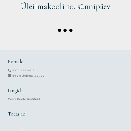
Üleilmakooli 10. sünnipäev
Kontakt
+372 565 5618
info@yleilmakool.ee
Lingid
Eesti Keele Instituut
Toetajad