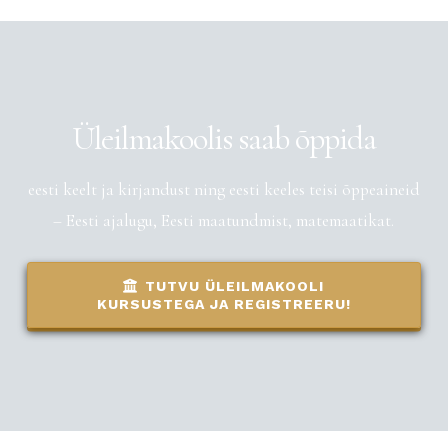
Üleilmakoolis saab õppida
eesti keelt ja kirjandust ning eesti keeles teisi õppeaineid
– Eesti ajalugu, Eesti maatundmist, matemaatikat.
TUTVU ÜLEILMAKOOLI
KURSUSTEGA JA REGISTREERU!