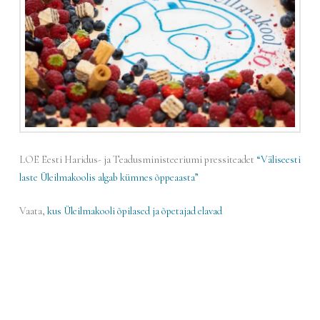
LOE Eesti Haridus- ja Teadusministeeriumi pressiteadet
“Väliseesti
laste Üleilmakoolis algab kümnes õppeaasta”
Vaata,
kus Üleilmakooli õpilased ja õpetajad elavad