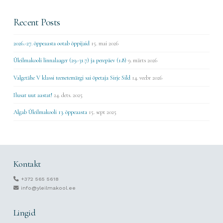
Recent Posts
2026.-27. õppeaasta ootab õppijaid
15. mai 2026
Üleilmakooli linnalaager (29.-31.7) ja perepäev (1.8)
9. märts 2026
Valgetähe V klassi teenetemärgi sai õpetaja Sirje Sild
14. veebr 2026
Ilusat uut aastat!
24. dets. 2025
Algab Üleilmakooli 13. õppeaasta
15. sept 2025
Kontakt
+372 565 5618
info@yleilmakool.ee
Lingid