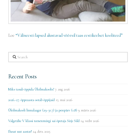
Loe
“Väliseesti lapsed alustavad võõrsil taas eestikeelset kooliteed”
Search
Recent Posts
Miks tasub õppida Üleilmakoolis?
7. aug 2026
2026.-27. õppeaasta ootab õppijaid
15. mai 2026
Üleilmakooli linnalaager (29.-31.7) ja perepäev (1.8)
9. märts 2026
Valgetähe V klassi teenetemärgi sai õpetaja Sirje Sild
14. veebr 2026
Ilusat uut aastat!
24. dets. 2025