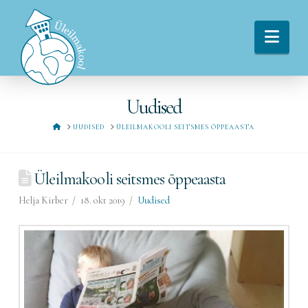
Navi
Uudised
HOME
UUDISED
ÜLEILMAKOOLI SEITSMES ÕPPEAASTA
Üleilmakooli seitsmes õppeaasta
Helja Kirber
18. okt 2019
Uudised