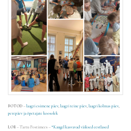
FOTOD
–
laagri esimene päev
,
laagri teine päev
,
laagri kolmas päev
,
perepäev ja õpetajate koosolek
LOE
– Tartu Postimees –
“Kaugel kasvavad väiksed eestlased