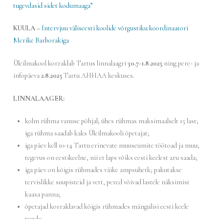
tugevdasid sidet kodumaaga”
KUULA –
Intervjuu väliseesti koolide võrgustiku koordinaatori
Merike Barborakiga
Üleilmakool korraldab Tartus linnalaagri
30.7-1.8.2025
ning pere- ja
infopäeva
2.8.2025
Tartu AHHAA keskuses.
LINNALAAGER:
kolm rühma vanuse põhjal; ühes rühmas maksimaalselt 15 last;
iga rühma saadab kaks Üleilmakooli õpetajat;
iga päev kell 10-14 Tartu erinevate muuseumite töötoad ja muu;
tegevus on eestikeelne, nii et laps võiks eesti keelest aru saada;
iga päev on kõigis rühmades väike ampsuhetk; pakutakse
tervislikke suupisteid ja vett, pered võivad lastele näksimist
kaasa panna;
õpetajad korraldavad kõigis rühmades mängulisi eesti keele
tunde;