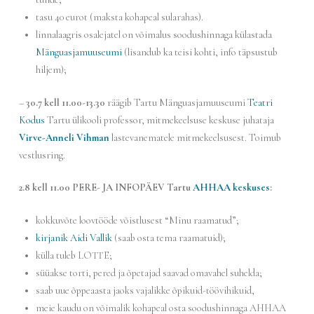
tasu 40 eurot (maksta kohapeal sularahas).
linnalaagris osalejatel on võimalus soodushinnaga külastada
Mänguasjamuuseumi
(lisandub ka teisi kohti, info täpsustub
hiljem);
–
30.7 kell 11.00-13.30
räägib Tartu Mänguasjamuuseumi
Teatri
Kodus
Tartu ülikooli professor, mitmekeelsuse keskuse juhataja
Virve-Anneli Vihman
lastevanematele mitmekeelsusest. Toimub
vestlusring.
2.8 kell 11.00 PERE- JA INFOPÄEV Tartu
AHHAA keskuses
:
kokkuvõte loovtööde võistlusest “Minu raamatud”;
kirjanik Aidi Vallik
(saab osta tema raamatuid);
külla tuleb LOTTE;
süüakse torti, pered ja õpetajad saavad omavahel suhelda;
saab uue õppeaasta jaoks vajalikke õpikuid-töövihikuid,
meie kaudu on võimalik kohapeal osta soodushinnaga AHHAA