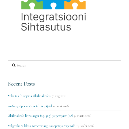
Search
Recent Posts
Miks tasub õppida Üleilmakoolis?
7. aug 2026
2026.-27. õppeaasta ootab õppijaid
15. mai 2026
Üleilmakooli linnalaager (29.-31.7) ja perepäev (1.8)
9. märts 2026
Valgetähe V klassi teenetemärgi sai õpetaja Sirje Sild
14. veebr 2026