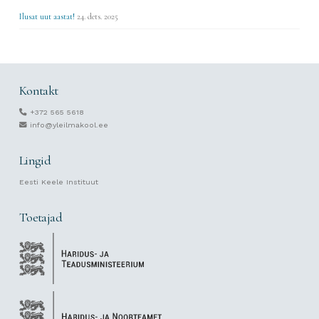
Ilusat uut aastat!
24. dets. 2025
Kontakt
+372 565 5618
info@yleilmakool.ee
Lingid
Eesti Keele Instituut
Toetajad