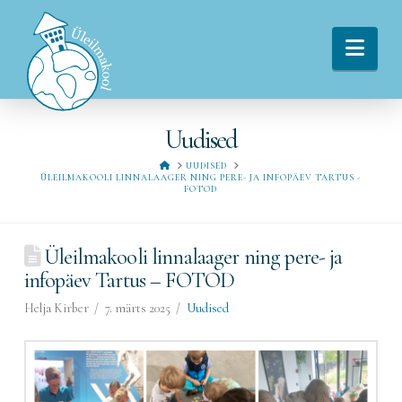
Navi
Uudised
HOME
UUDISED
ÜLEILMAKOOLI LINNALAAGER NING PERE- JA INFOPÄEV TARTUS -
FOTOD
Üleilmakooli linnalaager ning pere- ja
infopäev Tartus – FOTOD
Helja Kirber
7. märts 2025
Uudised