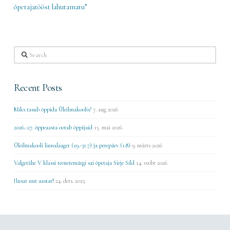
õpetajatööst lahutamatu”
Search
Recent Posts
Miks tasub õppida Üleilmakoolis?
7. aug 2026
2026.-27. õppeaasta ootab õppijaid
15. mai 2026
Üleilmakooli linnalaager (29.-31.7) ja perepäev (1.8)
9. märts 2026
Valgetähe V klassi teenetemärgi sai õpetaja Sirje Sild
14. veebr 2026
Ilusat uut aastat!
24. dets. 2025