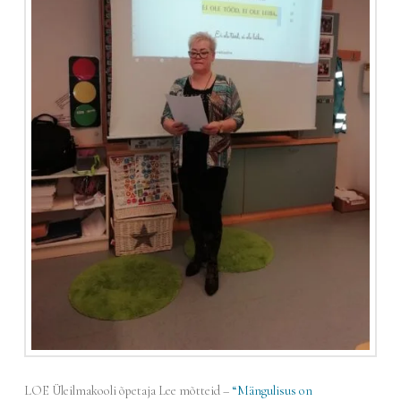
LOE Üleilmakooli õpetaja Lee mõtteid –
“Mängulisus on