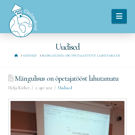
Navi
Uudised
HOME
UUDISED
MÄNGULISUS ON ÕPETAJATÖÖST LAHUTAMATU
Mängulisus on õpetajatööst lahutamatu
Helja Kirber
2. apr 2021
Uudised