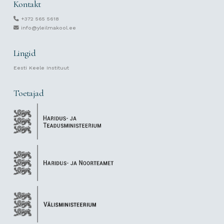
Kontakt
+372 565 5618
info@yleilmakool.ee
Lingid
Eesti Keele Instituut
Toetajad