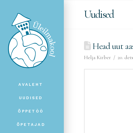
Uudised
Head uut aas
Helja Kirber
20. det
AVALEHT
UUDISED
ÕPPETÖÖ
ÕPETAJAD