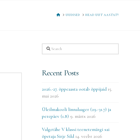
HOME
UUDISED
HEAD UUT AASTAT!
Search
Recent Posts
2026.-27. õppeaasta ootab õppijaid
15.
mai 2026
Üleilmakooli linnalaager (29.-31.7) ja
perepäev (1.8)
9. märts 2026
Valgetähe V klassi teenetemärgi sai
õpetaja Sirje Sild
14. veebr 2026