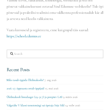
Vaimne tervis, rahatarkus, tehnoloogia, võõrkeeled ja veel 60+
põnevat valikainekursust ootavad Sind Edumuse veebikoolis! Tule õpi
põnevaid ja praktilisi teadmisi oma valdkonna professionaalide käe all
ja arvesta need koolis valikainena.
Vaata kursuseid ja registreeru, enne kui grupid täis saavad:
https://school.edumus.ee
Search
Recent Posts
Miks tasub õppida Üleilmakoolis?
7. aug 2026
2026.-27. õppeaasta ootab õppijaid
15. mai 2026
Üleilmakooli linnalaager (29.-31.7) ja perepäev (1.8)
9. märts 2026
Valgetähe V klassi teenetemärgi sai õpetaja Sirje Sild
14. veebr 2026