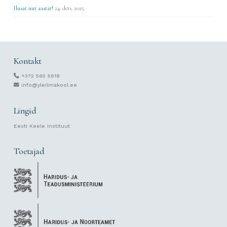
Ilusat uut aastat!
24. dets. 2025
Kontakt
+372 565 5618
info@yleilmakool.ee
Lingid
Eesti Keele Instituut
Toetajad