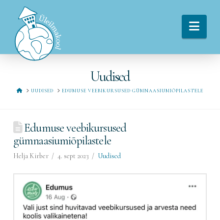
Navi
Uudised
HOME
UUDISED
EDUMUSE VEEBIKURSUSED GÜMNAASIUMIÕPILASTELE
Edumuse veebikursused
gümnaasiumiõpilastele
Helja Kirber
4. sept 2023
Uudised